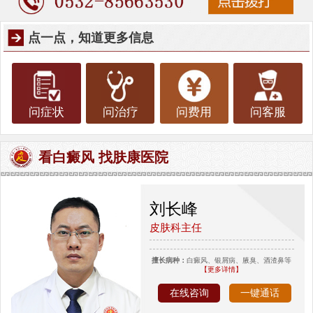
点一点，知道更多信息
问症状
问治疗
问费用
问客服
看白癜风 找肤康医院
刘长峰
皮肤科主任
擅长病种：
白癜风、银屑病、腋臭、酒渣鼻等
【更多详情】
在线咨询
一键通话