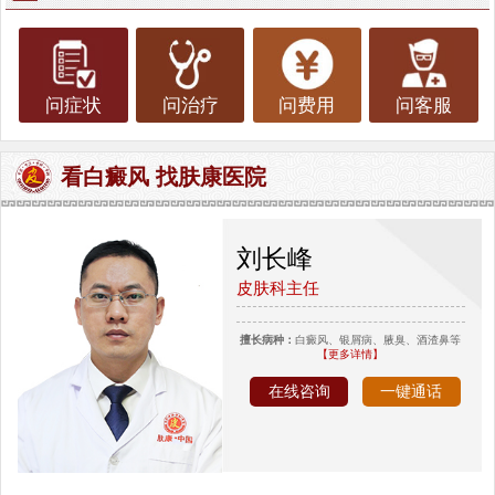
问症状
问治疗
问费用
问客服
看白癜风 找肤康医院
刘长峰
皮肤科主任
擅长病种：
白癜风、银屑病、腋臭、酒渣鼻等
【更多详情】
在线咨询
一键通话