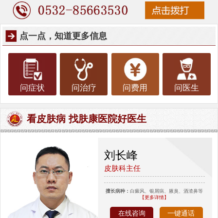
点一点，知道更多信息
问症状
问治疗
问费用
问医生
看皮肤病 找肤康医院好医生
刘长峰
皮肤科主任
擅长病种：
白癜风、银屑病、腋臭、酒渣鼻等
【更多详情】
在线咨询
一键通话