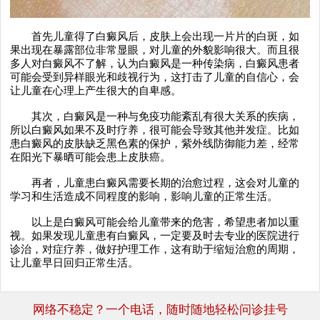
首先儿童得了白癜风后，皮肤上会出现一片片的白斑，如
果出现在暴露部位非常显眼，对儿童的外貌影响很大。而且很
多人对白癜风不了解，认为白癜风是一种传染病，白癜风患者
可能会受到异样眼光和歧视行为，这打击了儿童的自信心，会
让儿童在心理上产生很大的自卑感。
其次，白癜风是一种与免疫功能紊乱有很大关系的疾病，
所以白癜风如果不及时疗养，很可能会导致其他并发症。比如
患白癜风的皮肤缺乏黑色素的保护，紫外线防御能力差，经常
在阳光下暴晒可能会患上皮肤癌。
再者，儿童患白癜风需要长期的治愈过程，这会对儿童的
学习和生活造成不同程度的影响，影响儿童的正常生活。
以上是白癜风可能会给儿童带来的危害，希望患者加以重
视。如果发现儿童患有白癜风，一定要及时去专业的医院进行
诊治，对症疗养，做好护理工作，这有助于缩短治愈的周期，
让儿童早日回归正常生活。
网络不稳定？一个电话，随时随地轻松问诊挂号