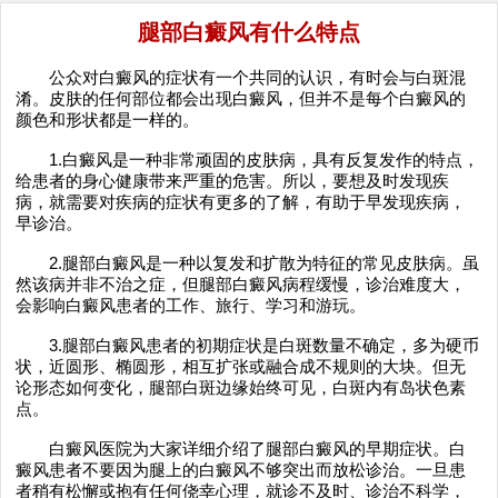
腿部白癜风有什么特点
公众对白癜风的症状有一个共同的认识，有时会与白斑混
淆。皮肤的任何部位都会出现白癜风，但并不是每个白癜风的
颜色和形状都是一样的。
1.白癜风是一种非常顽固的皮肤病，具有反复发作的特点，
给患者的身心健康带来严重的危害。所以，要想及时发现疾
病，就需要对疾病的症状有更多的了解，有助于早发现疾病，
早诊治。
2.腿部白癜风是一种以复发和扩散为特征的常见皮肤病。虽
然该病并非不治之症，但腿部白癜风病程缓慢，诊治难度大，
会影响白癜风患者的工作、旅行、学习和游玩。
3.腿部白癜风患者的初期症状是白斑数量不确定，多为硬币
状，近圆形、椭圆形，相互扩张或融合成不规则的大块。但无
论形态如何变化，腿部白斑边缘始终可见，白斑内有岛状色素
点。
白癜风医院为大家详细介绍了腿部白癜风的早期症状。白
癜风患者不要因为腿上的白癜风不够突出而放松诊治。一旦患
者稍有松懈或抱有任何侥幸心理，就诊不及时、诊治不科学，