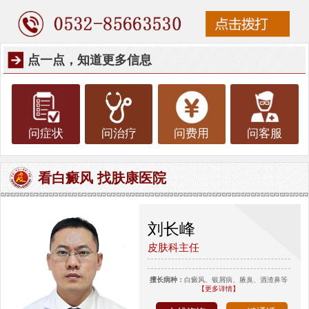
点一点，知道更多信息
问症状
问治疗
问费用
问客服
看白癜风 找肤康医院
刘长峰
皮肤科主任
擅长病种：
白癜风、银屑病、腋臭、酒渣鼻等
【更多详情】