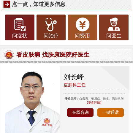
点一点，知道更多信息
问症状
问治疗
问费用
问医生
看皮肤病 找肤康医院好医生
刘长峰
皮肤科主任
擅长病种：
白癜风、银屑病、腋臭、酒渣鼻等
【更多详情】
在线咨询
一键通话