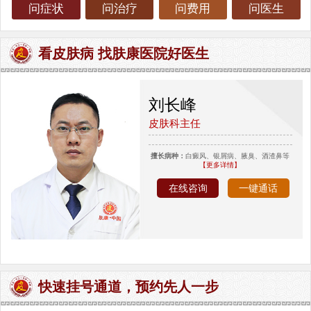
问症状
问治疗
问费用
问医生
看皮肤病 找肤康医院好医生
刘长峰
皮肤科主任
擅长病种：
白癜风、银屑病、腋臭、酒渣鼻等
【更多详情】
在线咨询
一键通话
快速挂号通道，预约先人一步