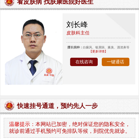
看皮肤病 找肤康医院好医生
刘长峰
皮肤科主任
擅长病种：
白癜风、银屑病、腋臭、酒渣鼻等
【更多详情】
在线咨询
一键通话
快速挂号通道，预约先人一步
温馨提示：
本网站已加密，绝对保证您的隐私安全，
就诊前通过手机预约可免排队等候，到院优先就诊。