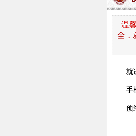
温
全，
就
手
预