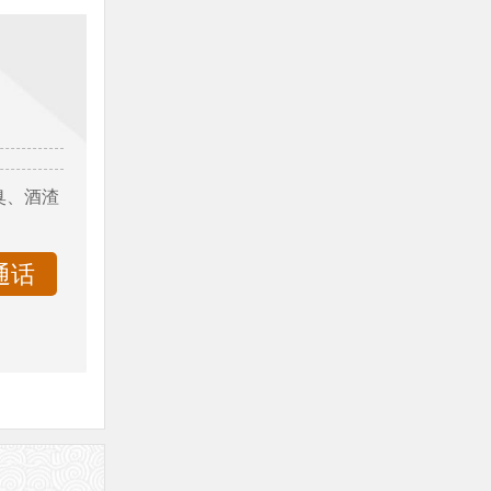
臭、酒渣
通话