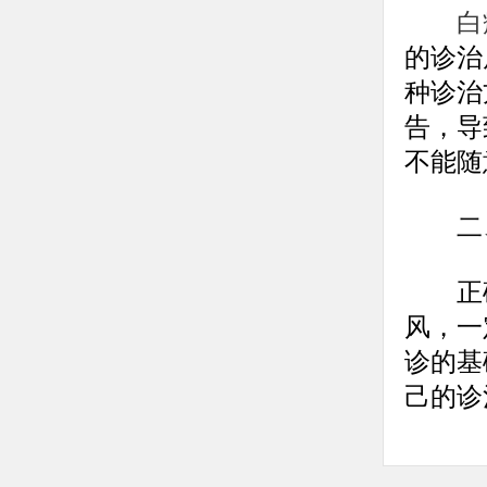
白
的诊治
种诊治
告，导
不能随
二、
正确
风，一
诊的基
己的诊