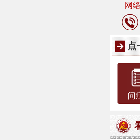
网
点
问