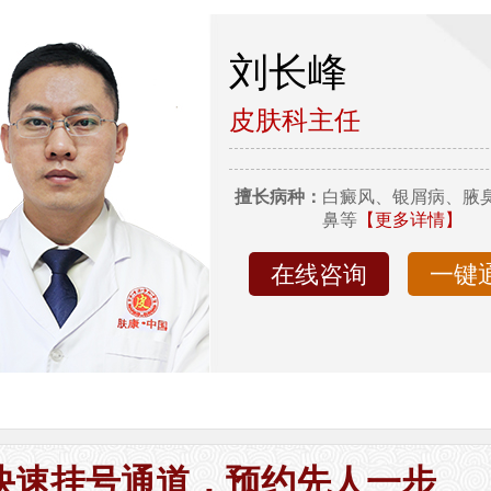
刘长峰
皮肤科主任
擅长病种：
白癜风、银屑病、腋
鼻等
【更多详情】
在线咨询
一键
快速挂号通道，预约先人一步