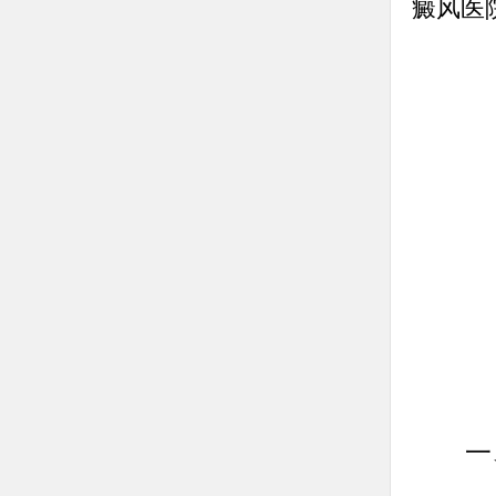
癜风医
一、