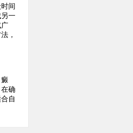
段时间
找另一
或广
方法，
白癜
。在确
适合自