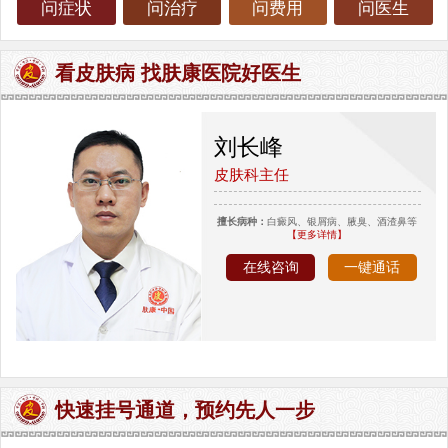
问症状
问治疗
问费用
问医生
看皮肤病 找肤康医院好医生
刘长峰
皮肤科主任
擅长病种：
白癜风、银屑病、腋臭、酒渣鼻等
【更多详情】
在线咨询
一键通话
快速挂号通道，预约先人一步