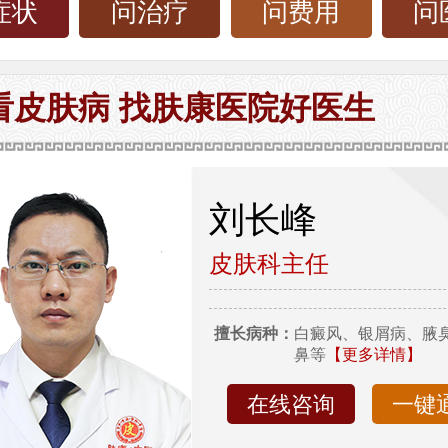
症状
问治疗
问费用
问
看皮肤病 找肤康医院好医生
刘长峰
皮肤科主任
擅长病种：
白癜风、银屑病、腋
鼻等
【更多详情】
在线咨询
一键