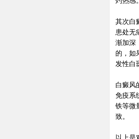
灼热感
其次白
患处无
渐加深
的，如
发性白
白癜风
免疫系
铁等微
致。
以上是