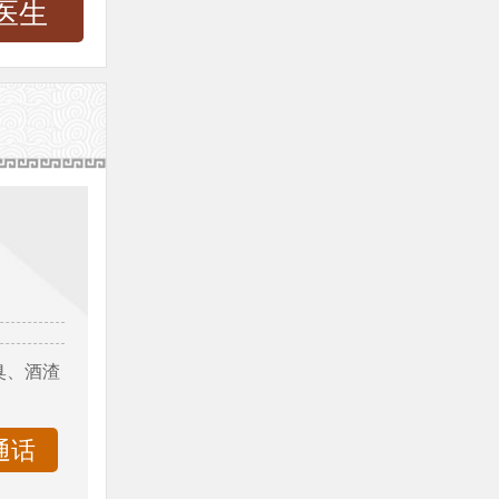
医生
臭、酒渣
通话