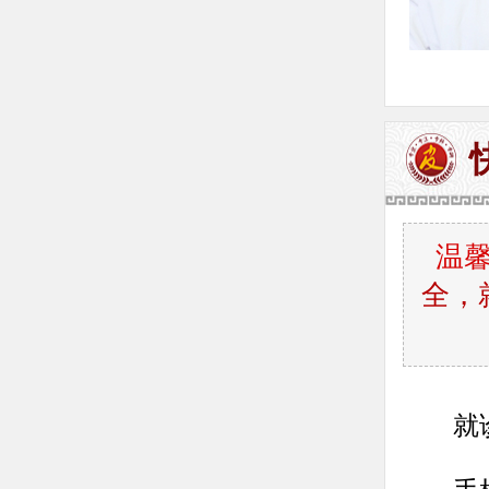
温
全，
就