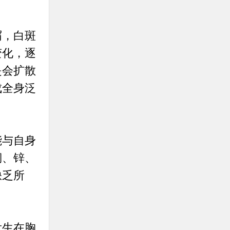
屑，白斑
变化，逐
是会扩散
成全身泛
能与自身
铜、锌、
缺乏所
发生在胸