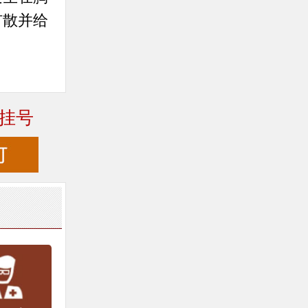
扩散并给
挂号