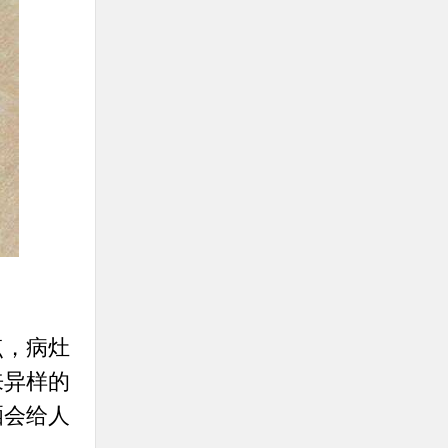
点，病灶
来异样的
晒会给人