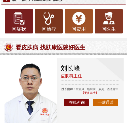
问症状
问治疗
问费用
问医生
看皮肤病 找肤康医院好医生
刘长峰
皮肤科主任
擅长病种：
白癜风、银屑病、腋臭、酒渣鼻等
【更多详情】
在线咨询
一键通话