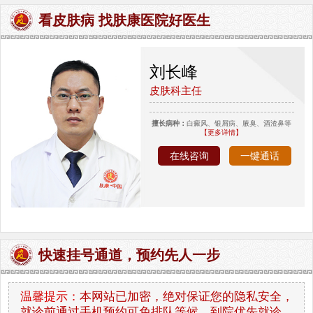
看皮肤病 找肤康医院好医生
刘长峰
皮肤科主任
擅长病种：
白癜风、银屑病、腋臭、酒渣鼻等
【更多详情】
在线咨询
一键通话
快速挂号通道，预约先人一步
温馨提示：
本网站已加密，绝对保证您的隐私安全，
就诊前通过手机预约可免排队等候，到院优先就诊。