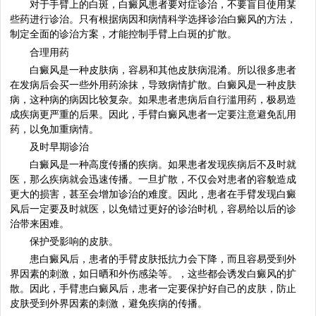
对于手臂上的白斑，白癜风患者要对症诊治，不要盲目使用某
些药进行诊治。只有根据病因和病情科学选择诊治白癜风的方法，
制定全面的诊治方案，才能控制手臂上白斑的扩散。
合理用药
白癜风是一种皮肤病，容易和其他皮肤病混淆。所以很多患者
在发病后会买一些外用药涂抹，导致病情扩散。白癜风是一种皮肤
病，这种病的病因比较复杂。如果患者患病后自行滥用药，极易造
成疾病更严重的后果。因此，手臂白癜风患者一定要注意避免乱用
药，以免加重病情。
及时早期诊治
白癜风是一种高度传播的疾病。如果患者发现疾病后不及时就
医，那么疾病就会迅速传播。一旦扩散，不仅会对患者的容貌造成
更大的损害，甚至会增加诊治的难度。因此，患者在手臂发现白癜
风后一定要及时就医，以免错过更好的诊治时机，容易给以后的诊
治带来困难。
保护受影响的皮肤。
患白癜风后，患者的手臂皮肤抵抗力会下降，而且容易受到外
界因素的刺激，如日晒和外伤感染等。，这些都会诱发白癜风的扩
散。因此，手臂患白癜风后，患者一定要保护好自己的皮肤，防止
皮肤受到外界因素的刺激，避免疾病的传播。